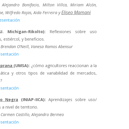
Alejandro Bonifacio, Milton Villca, Miriam Alcón,
Eliseo Mamani
e, Wilfredo Rojas, Aida Ferreira y
esentación
. Michigan-Rikolto):
Reflexiones sobre uso
, estiércol, y beneficios.
Brendan O’Neill, Vanesa Ramos Abensur
esentación
mprana
(UMSA):
¿cómo agricultores reaccionan a la
imática y otros tipos de variabilidad de mercados,
.?
esentación
do Negra
(INIAP-IICA):
Aprendizajes sobre uso/
 a nivel de territorio.
:
Carmen Castillo, Alejandro Bermeo
esentación