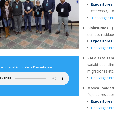
Expositores:
Reinaldo Quisp
Descargar Pr
Bioinsumos
(U
tiempo, residuos
Expositores:
Descargar Pr
RAI alerta te
variabilidad cl
Escuchar el Audio de la Presentación
migraciones etc
Descargar Pr
Mosca Solda
flujo de residuos
Expositores
Descargar Pr