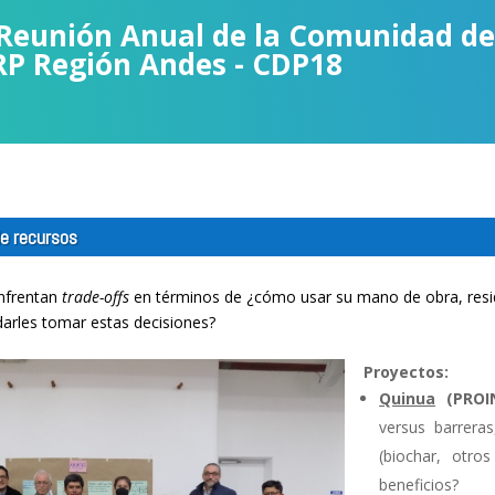
Reunión Anual de la Comunidad de
RP Región Andes - CDP18
de recursos
enfrentan
trade-offs
en términos de ¿cómo usar su mano de obra, resi
arles tomar estas decisiones?
Proyectos:
Quinua
(PROIN
versus barrera
(biochar, otro
beneficios?