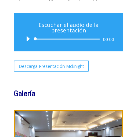
Escuchar el audio de la
presentación
Audio
00:00
Player
Descarga Presentación Mcknight
Galería