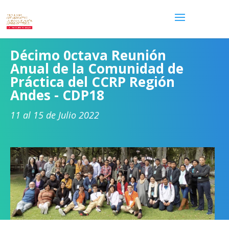
Décimo 0ctava Reunión
Anual de la Comunidad de
Práctica del CCRP Región
Andes - CDP18
11 al 15 de Julio 2022