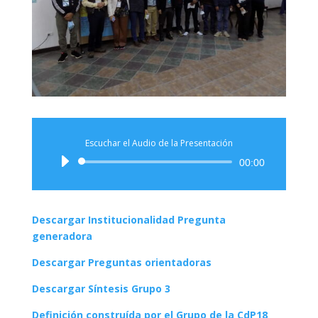
Escuchar el Audio de la Presentación
Audio
00:00
Player
Descargar Institucionalidad Pregunta
generadora
Descargar Preguntas orientadoras
Descargar Síntesis Grupo 3
Definición construída por el Grupo de la CdP18