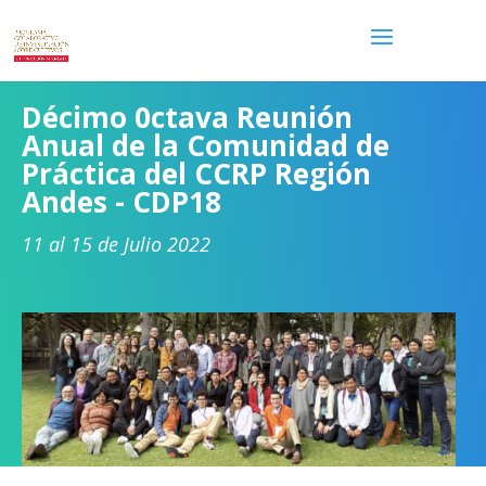
Décimo 0ctava Reunión
Anual de la Comunidad de
Práctica del CCRP Región
Andes - CDP18
11 al 15 de Julio 2022